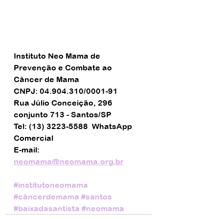
Instituto Neo Mama de 
Prevenção e Combate ao 
Câncer de Mama
CNPJ: 04.904.310/0001-91
Rua Júlio Conceição, 296 
conjunto 713 - Santos/SP
Tel: (13) 3223-5588  WhatsApp 
Comercial
E-mail: 
neomama@neomama.org.br
#institutoneomama
#câncerdemama
#santos
#baixadasantista
#neomama